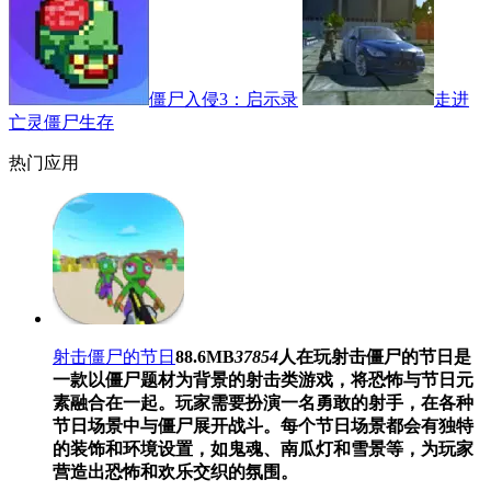
僵尸入侵3：启示录
走进
亡灵僵尸生存
热门应用
射击僵尸的节日
88.6MB
37854
人在玩
射击僵尸的节日是
一款以僵尸题材为背景的射击类游戏，将恐怖与节日元
素融合在一起。玩家需要扮演一名勇敢的射手，在各种
节日场景中与僵尸展开战斗。每个节日场景都会有独特
的装饰和环境设置，如鬼魂、南瓜灯和雪景等，为玩家
营造出恐怖和欢乐交织的氛围。