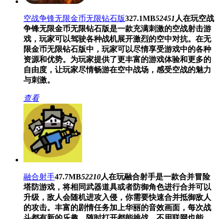
空战争锋无限金币无限钻石版
327.1MB
52451
人在玩
空战
争锋无限金币无限钻石版是一款充满刺激的空战射击游
戏，玩家可以驾驶各种战机展开激烈的空中对抗。在无
限金币无限钻石版中，玩家可以尽情享受游戏中的各种
资源和优势。为玩家提供了更丰富的游戏体验和更多的
自由度，让玩家尽情畅游在空中战场，感受空战的魅力
与刺激。
查看
融合射手
47.7MB
52210
人在玩
融合射手是一款合并冒险
塔防游戏，将相同武器道具或者防御角色进行合并可以
升级，敌人会随机进攻入侵，你需要快速合并抵御敌人
的攻击。丰富的剧情任务加上华丽的音效画面，每次战
斗都有新的乐趣。随时打开都能挑战，不用联网也能