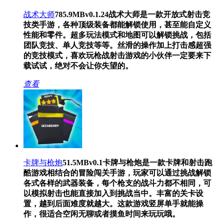
战术大师
785.9MB
v0.1.24
战术大师是一款开放式射击竞
技类手游，各种顶级装备都能解锁使用，甚至能自定义
性能和零件。超多玩法模式和地图可以解锁挑战，包括
团队竞技、单人竞技等等。丝滑的操作加上打击感超强
的竞技模式，喜欢玩枪战射击游戏的小伙伴一定要来下
载试试，绝对不会让你失望的。
查看
卡牌与枪炮
51.5MB
v0.1
卡牌与枪炮是一款卡牌和射击跑
酷游戏相结合的冒险闯关手游，玩家可以通过挑战解锁
各式各样的武器装备，每个枪支的战斗力都不相同，可
以模拟射击也能直接加入到挑战当中。丰富的关卡设
置，越到后面难度就越大。这款游戏竖屏单手就能操
作，很适合空闲无聊或者摸鱼时间来玩玩哦。