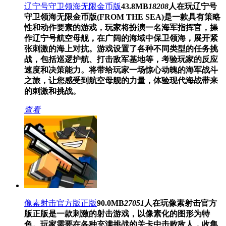
辽宁号守卫领海无限金币版
43.8MB
18208
人在玩
辽宁号
守卫领海无限金币版(FROM THE SEA)是一款具有策略
性和动作要素的游戏，玩家将扮演一名海军指挥官，操
作辽宁号航空母舰，在广阔的海域中保卫领海，展开紧
张刺激的海上对抗。游戏设置了各种不同类型的任务挑
战，包括巡逻护航、打击敌军基地等，考验玩家的反应
速度和决策能力。将带给玩家一场惊心动魄的海军战斗
之旅，让您感受到航空母舰的力量，体验现代海战带来
的刺激和挑战。
查看
像素射击官方版正版
90.0MB
27051
人在玩
像素射击官方
版正版是一款刺激的射击游戏，以像素化的图形为特
色。玩家需要在各种充满挑战的关卡中击败敌人，收集