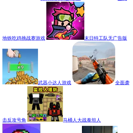
地铁吃鸡挑战赛游戏
末日特工队无广告版
武器小达人游戏
全面袭
击反攻号角
马桶人大战泰坦人