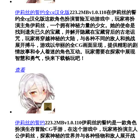
伊莉丝的誓约全cg汉化版
223.2MB
v1.0.110
在伊莉丝的誓
约全cg汉化版这款角色扮演冒险互动游戏中，玩家将扮
演主角伊莉丝，一个拥有神秘力量的少女。她的使命是
找到遗失已久的宝藏，并解开隐藏在宝藏背后的古老诅
咒，玩家将穿越神秘的大陆，与各种不同的敌人和挑战
展开搏斗，游戏以华丽的全CG画面呈现，提供精彩的剧
情故事和令人着迷的角色互动。玩家需要在探索中展现
智慧和勇气，快来下载畅玩吧！
查看
伊莉丝的誓约
223.2MB
v1.0.110
伊莉丝的誓约是一款角色
扮演生存冒险CG手游，在这个游戏中，玩家将扮演主人
公伊莉丝，探索神秘的世界并与各种怪物和敌人展开战