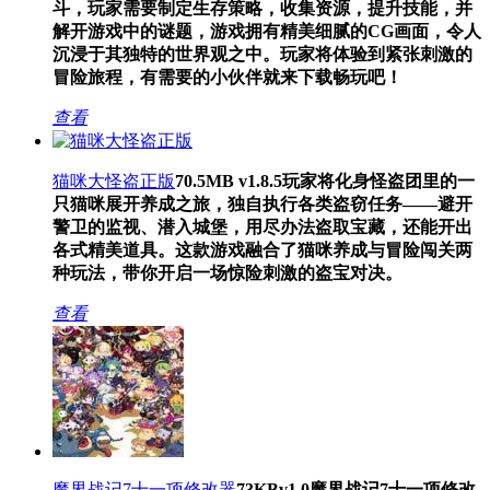
斗，玩家需要制定生存策略，收集资源，提升技能，并
解开游戏中的谜题，游戏拥有精美细腻的CG画面，令人
沉浸于其独特的世界观之中。玩家将体验到紧张刺激的
冒险旅程，有需要的小伙伴就来下载畅玩吧！
查看
猫咪大怪盗正版
70.5MB
v1.8.5
玩家将化身怪盗团里的一
只猫咪展开养成之旅，独自执行各类盗窃任务——避开
警卫的监视、潜入城堡，用尽办法盗取宝藏，还能开出
各式精美道具。这款游戏融合了猫咪养成与冒险闯关两
种玩法，带你开启一场惊险刺激的盗宝对决。
查看
魔界战记7十一项修改器
73KB
v1.0
魔界战记7十一项修改