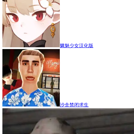
魑魅少女汉化版
沙盒禁闭求生