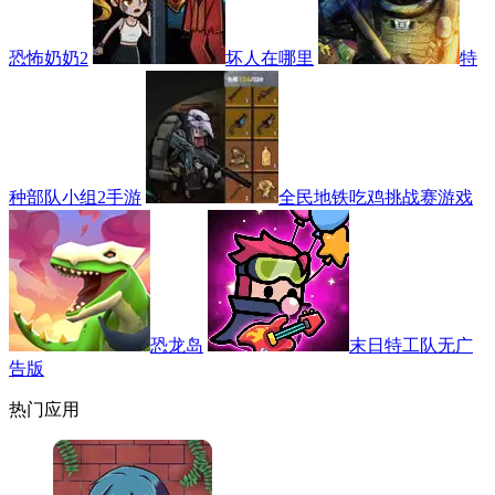
恐怖奶奶2
坏人在哪里
特
种部队小组2手游
全民地铁吃鸡挑战赛游戏
恐龙岛
末日特工队无广
告版
热门应用