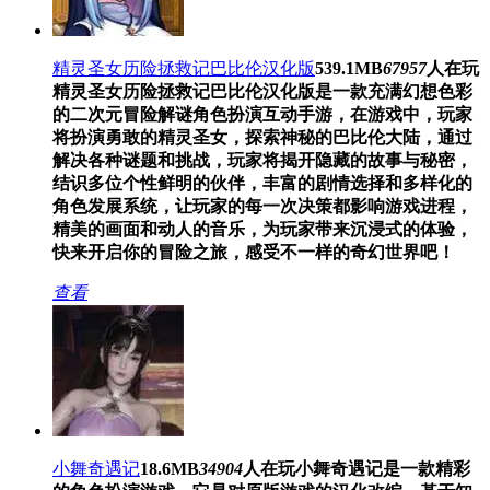
精灵圣女历险拯救记巴比伦汉化版
539.1MB
67957
人在玩
精灵圣女历险拯救记巴比伦汉化版是一款充满幻想色彩
的二次元冒险解谜角色扮演互动手游，在游戏中，玩家
将扮演勇敢的精灵圣女，探索神秘的巴比伦大陆，通过
解决各种谜题和挑战，玩家将揭开隐藏的故事与秘密，
结识多位个性鲜明的伙伴，丰富的剧情选择和多样化的
角色发展系统，让玩家的每一次决策都影响游戏进程，
精美的画面和动人的音乐，为玩家带来沉浸式的体验，
快来开启你的冒险之旅，感受不一样的奇幻世界吧！
查看
小舞奇遇记
18.6MB
34904
人在玩
小舞奇遇记是一款精彩