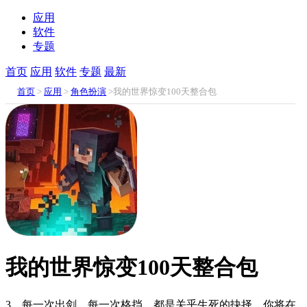
应用
软件
专题
首页
应用
软件
专题
最新
首页
>
应用
>
角色扮演
>我的世界惊变100天整合包
我的世界惊变100天整合包
3、每一次出剑，每一次格挡，都是关乎生死的抉择。你将在