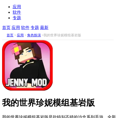
应用
软件
专题
首页
应用
软件
专题
最新
首页
>
应用
>
角色扮演
>我的世界珍妮模组基岩版
我的世界珍妮模组基岩版
我的世界珍妮模组基岩版是款特别不错的沙盒系列手游，全新