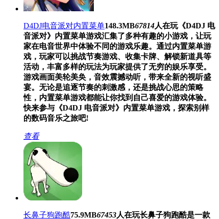
D4DJ电音派对内置菜单
148.3MB
67814
人在玩
《D4DJ 电
音派对》内置菜单游戏汇集了多种有趣的小游戏，让玩
家在电音世界中体验不同的游戏乐趣。通过内置菜单游
戏，玩家可以挑战节奏游戏、收集卡牌、解锁新道具等
活动，丰富多样的玩法为玩家提供了无穷的娱乐享受。
游戏画面美轮美奂，音效震撼动听，带来全新的视听盛
宴。无论是追逐节奏的刺激感，还是挑战心思的策略
性，内置菜单游戏都能让你找到自己喜爱的游戏体验。
快来参与《D4DJ 电音派对》内置菜单游戏，探索别样
的数码音乐之旅吧!
查看
长鼻子狗跑酷
75.9MB
67453
人在玩
长鼻子狗跑酷是一款