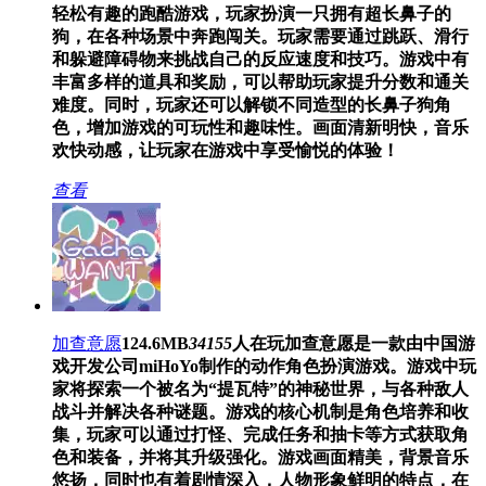
轻松有趣的跑酷游戏，玩家扮演一只拥有超长鼻子的
狗，在各种场景中奔跑闯关。玩家需要通过跳跃、滑行
和躲避障碍物来挑战自己的反应速度和技巧。游戏中有
丰富多样的道具和奖励，可以帮助玩家提升分数和通关
难度。同时，玩家还可以解锁不同造型的长鼻子狗角
色，增加游戏的可玩性和趣味性。画面清新明快，音乐
欢快动感，让玩家在游戏中享受愉悦的体验！
查看
加查意愿
124.6MB
34155
人在玩
加查意愿是一款由中国游
戏开发公司miHoYo制作的动作角色扮演游戏。游戏中玩
家将探索一个被名为“提瓦特”的神秘世界，与各种敌人
战斗并解决各种谜题。游戏的核心机制是角色培养和收
集，玩家可以通过打怪、完成任务和抽卡等方式获取角
色和装备，并将其升级强化。游戏画面精美，背景音乐
悠扬，同时也有着剧情深入，人物形象鲜明的特点，在