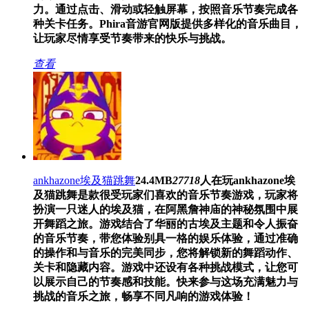
力。通过点击、滑动或轻触屏幕，按照音乐节奏完成各
种关卡任务。Phira音游官网版提供多样化的音乐曲目，
让玩家尽情享受节奏带来的快乐与挑战。
查看
ankhazone埃及猫跳舞
24.4MB
27718
人在玩
ankhazone埃
及猫跳舞是款很受玩家们喜欢的音乐节奏游戏，玩家将
扮演一只迷人的埃及猫，在阿黑詹神庙的神秘氛围中展
开舞蹈之旅。游戏结合了华丽的古埃及主题和令人振奋
的音乐节奏，带您体验别具一格的娱乐体验，通过准确
的操作和与音乐的完美同步，您将解锁新的舞蹈动作、
关卡和隐藏内容。游戏中还设有各种挑战模式，让您可
以展示自己的节奏感和技能。快来参与这场充满魅力与
挑战的音乐之旅，畅享不同凡响的游戏体验！