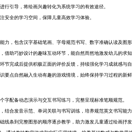
性进行引导，将绘画兴趣转化为系统学习的有效途径。
专注安全的学习空间，保障儿童高效学习体验。
心能力，包含汉字基础笔画、字母规范书写、数字准确认读及图
景，借助巧妙设计的趣味互动环节，能自然而然地激发幼儿的求
习环节完成后提供积极正面的评价反馈，持续强化学习成就感与
知识要点自然融入生动有趣的游戏情境，始终保持学习过程的新
每个字配备动态演示与交互书写练习，完整呈现标准笔顺规范。
则，结合发音示范、单词关联与书写训练，培养规范英文书写能
基础线条到完整图形的顺序逐步教学，助力激发儿童通过绘画抒