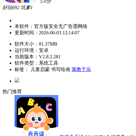
5.0
分
好玩
692
坑爹
1
本软件：
官方版
安全
无广告
需网络
更新时间：
2026-06-03 12:14:07
软件大小：
81.37MB
运行环境：
安卓
当前版本：
V2.8.2.281
软件类型：系统工具
标签：
儿童启蒙
书写绘画
寓教于乐
热门推荐