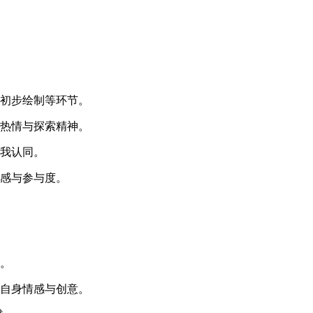
形初步绘制等环节。
知热情与探索精神。
自我认同。
鲜感与参与度。
力。
发自身情感与创意。