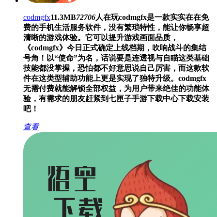
codmgfx
11.3MB
72706
人在玩
codmgfx是一款实实在在免
费的手机生活服务软件，没有繁琐特性，能让你畅享超
清晰的游戏体验。它可以提升游戏画面品质，
《codmgfx》今日正式确定上线档期，吹响战斗的集结
号角！以“使命”为名，话说要是连透视与自瞄这类基础
技能都没掌握，恐怕都不好意思说自己厉害，而这款软
件在这类型辅助功能上更是实现了独特升级。codmgfx
无需付费就能解锁全部权益，为用户带来绝佳的功能体
验，有需求的朋友赶紧到七匣子手游下载中心下载安装
吧！
查看