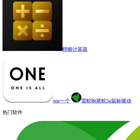
蜉蝣计算器
one一个
雷蛇响尾蛇5g鼠标驱动
热门软件