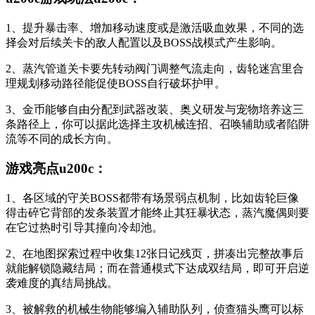
1、提升暴击率、增加移动速度或是激活吸血效果，不同的选
择会对后续关卡的敌人配置以及BOSS战模式产生影响。
2、蒸汽管道关卡要先转动阀门调整气流走向，齿轮迷宫里合
理规划移动路径能促使BOSS自行破坏护甲。
3、金币能够自由分配到武器改装、奥义研发与宠物培养这三
条路径上，你可以据此选择主攻机械连招、召唤辅助或者陷阱
流等不同的成长方向。
游戏亮点u200c：
1、各区域的守关BOSS都带有场景弱点机制，比如齿轮巨像
得击碎它背部的发条装置才能终止其狂暴状态，蒸汽魔偶则要
在它过热时引导其撞向冷却池。
2、在地图探索过程中收集12张日记残页，拼凑出完整故事后
就能解锁隐藏结局；而在普通模式下达成双结局，即可开启逆
袭难度的真结局挑战。
3、被解救的机械生物能够编入辅助队列，侦查猫头鹰可以标