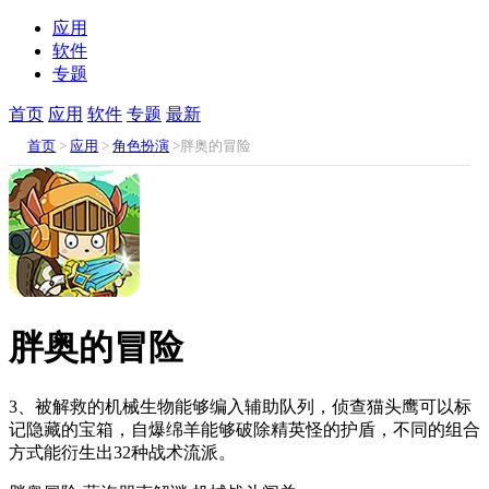
应用
软件
专题
首页
应用
软件
专题
最新
首页
>
应用
>
角色扮演
>胖奥的冒险
胖奥的冒险
3、被解救的机械生物能够编入辅助队列，侦查猫头鹰可以标
记隐藏的宝箱，自爆绵羊能够破除精英怪的护盾，不同的组合
方式能衍生出32种战术流派。