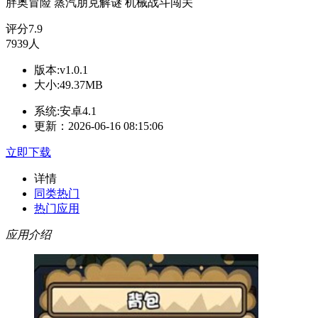
胖奥冒险
蒸汽朋克解谜
机械战斗闯关
评分
7.9
7939人
版本:v1.0.1
大小:49.37MB
系统:安卓4.1
更新：2026-06-16 08:15:06
立即下载
详情
同类热门
热门应用
应用介绍