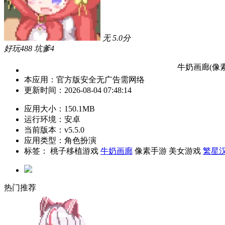
无
5.0
分
好玩
488
坑爹
4
牛奶画廊(像素)安卓
本应用：
官方版
安全
无广告
需网络
更新时间：
2026-08-04 07:48:14
应用大小：
150.1MB
运行环境：
安卓
当前版本：
v5.5.0
应用类型：角色扮演
标签：
桃子移植游戏
牛奶画廊
像素手游
美女游戏
繁星
热门推荐