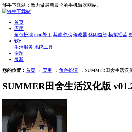
够牛下载站：致力做最新最全的手机游戏网站。
首页
应用
角色扮演
mod补丁
其他游戏
修改器
休闲益智
模拟经营
软件
生活服务
系统工具
专题
最新
您的位置：
首页
→
应用
→
角色扮演
→ SUMMER田舍生活汉化版 
SUMMER田舍生活汉化版 v01.28