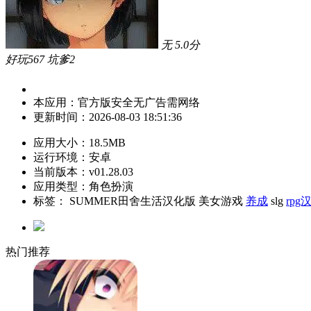
无
5.0
分
好玩
567
坑爹
2
本应用：
官方版
安全
无广告
需网络
更新时间：
2026-08-03 18:51:36
应用大小：
18.5MB
运行环境：
安卓
当前版本：
v01.28.03
应用类型：角色扮演
标签：
SUMMER田舍生活汉化版
美女游戏
养成
slg
rp
热门推荐