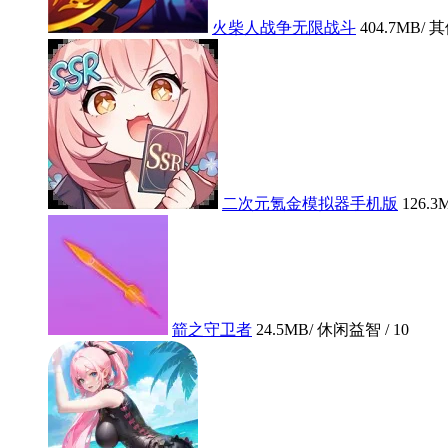
火柴人战争无限战斗
404.7MB
/ 
二次元氪金模拟器手机版
126.3
箭之守卫者
24.5MB
/ 休闲益智 /
10