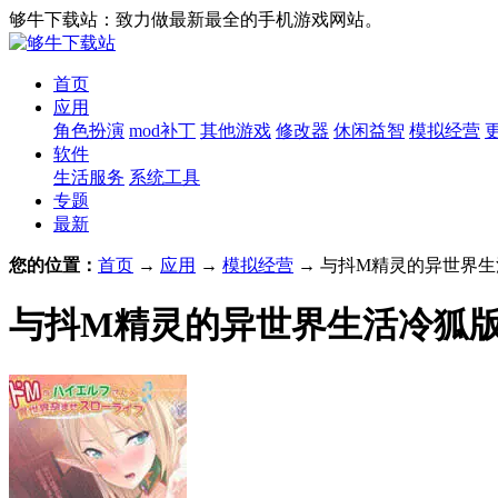
够牛下载站：致力做最新最全的手机游戏网站。
首页
应用
角色扮演
mod补丁
其他游戏
修改器
休闲益智
模拟经营
软件
生活服务
系统工具
专题
最新
您的位置：
首页
→
应用
→
模拟经营
→ 与抖M精灵的异世界生活
与抖M精灵的异世界生活冷狐版 v