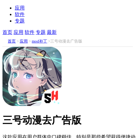
应用
软件
专题
首页
应用
软件
专题
最新
首页
>
应用
>
mod补丁
>三号动漫去广告版
三号动漫去广告版
这款应用在用户群体中口碑颇佳，特别是那些希望获得便捷动