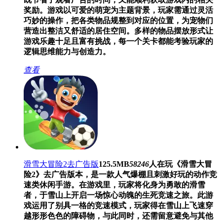
奖励。游戏以可爱的萌宠为主题背景，玩家需通过灵活
巧妙的操作，把各类物品规整到对应的位置，为宠物们
营造出整洁又舒适的居住空间。多样的物品摆放形式让
游戏乐趣十足且富有挑战，每一个关卡都能考验玩家的
逻辑思维能力与创造力。
查看
滑雪大冒险2去广告版
125.5MB
58246
人在玩
《滑雪大冒
险2》去广告版本，是一款人气爆棚且刺激好玩的动作竞
速类休闲手游。在游戏里，玩家将化身为勇敢的滑雪
者，于雪山上开启一场惊心动魄的生死竞速之旅。此游
戏运用了别具一格的竞速模式，玩家得在雪山上飞速穿
越形形色色的障碍物，与此同时，还需留意避免与其他