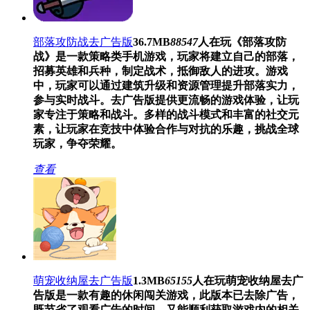
部落攻防战去广告版
36.7MB
88547
人在玩
《部落攻防
战》是一款策略类手机游戏，玩家将建立自己的部落，
招募英雄和兵种，制定战术，抵御敌人的进攻。游戏
中，玩家可以通过建筑升级和资源管理提升部落实力，
参与实时战斗。去广告版提供更流畅的游戏体验，让玩
家专注于策略和战斗。多样的战斗模式和丰富的社交元
素，让玩家在竞技中体验合作与对抗的乐趣，挑战全球
玩家，争夺荣耀。
查看
萌宠收纳屋去广告版
1.3MB
65155
人在玩
萌宠收纳屋去广
告版是一款有趣的休闲闯关游戏，此版本已去除广告，
既节省了观看广告的时间，又能顺利获取游戏内的相关