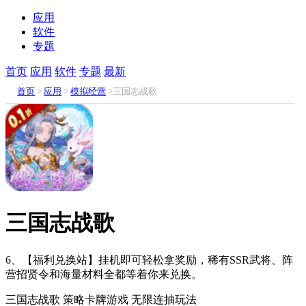
应用
软件
专题
首页
应用
软件
专题
最新
首页
>
应用
>
模拟经营
>三国志战歌
三国志战歌
6、【福利兑换站】挂机即可轻松拿奖励，稀有SSR武将、阵
营招贤令和海量材料全都等着你来兑换。
三国志战歌
策略卡牌游戏
无限连抽玩法