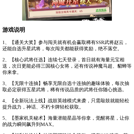
游戏说明
1、【通关大奖】参与闯关就有机会赢取稀有SSR武将赵云，
还能自选升星武将，每次闯关都能获得奖励，绝不落空。
2、【核心武将任选】连续七天登录，首日就有海量元宝相
送，次日更能必得三国核心女将，还有传说神魔马超、貂蝉等
你来拿。
3、【无限十连抽】畅享无限自选十连抽的趣味体验，每次抽
取必定获得五星武将，稀有传说品质的武将任你随心挑选。
4、【全新玩法上线】战鼓英雄模式来袭，只需敲鼓就能轻松
提升战力，神话、不朽卡牌轻松获取。
5、【墨家机关秘术】海量潜能星晶等你拿，觉醒将星，让你
的战力瞬间飙升到MAX。