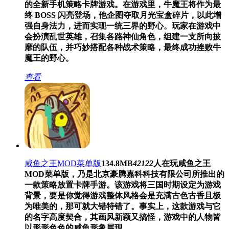
的全新手机策略卡牌游戏。在游戏里，牛魔王将作为最
终 BOSS 闪亮登场，他企图夺取月光宝盒碎片，以此增
强自身法力，进而实现一统三界的野心。玩家在游戏中
会扮演乱世英雄，召集各路神仙角色，组建一支所向披
靡的队伍，并巧妙搭配各种战术策略，最终成功挫败牛
魔王的野心。
查看
咸鱼之王MOD菜单版
134.8MB
42122
人在玩
咸鱼之王
MOD菜单版，乃是北京豪腾嘉科科技有限公司所推出的
一款策略放置卡牌手游。该游戏将三国时期设定为游戏
背景，要是你觉得游戏整体风格会是充满古色古香且极
为唯美的，那可就大错特错了。事实上，这款游戏与它
的名字高度契合，其画风新颖又搞怪，游戏中的人物皆
以形形色色的咸鱼形象展现。