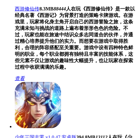
西游修仙传
8.3MB
88444
人在玩
《西游修仙传》是一款以
经典名著《西游记》为背景打造的策略卡牌游戏。在游
戏里，玩家将化身主角开启自己的西游冒险之旅，这条
充满未知与挑战的道路上遍布着形形色色的危险。不
过，玩家也能在旅途中结识众多志同道合的伙伴，并通
过精心培养提升他们的实力。而想要在游戏中取得胜
利，合理的阵容搭配至关重要。游戏中设有四种特色鲜
明的职业，每个职业都拥有独特且丰富的技能体系，这
些元素不仅让游戏的趣味性大幅提升，也让玩家在探索
过程中收获满满的乐趣。
查看
少年三国志零 v1.0.47 安卓版
394.8MB
13112
人在玩
《少