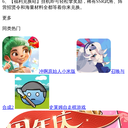
6、【福利兑换站】挂机即可轻松拿奖励，稀有SSR武将、阵
营招贤令和海量材料全都等着你来兑换。
更多
同类热门
冲啊原始人小米版
召唤与
合成2
史莱姆自走棋游戏