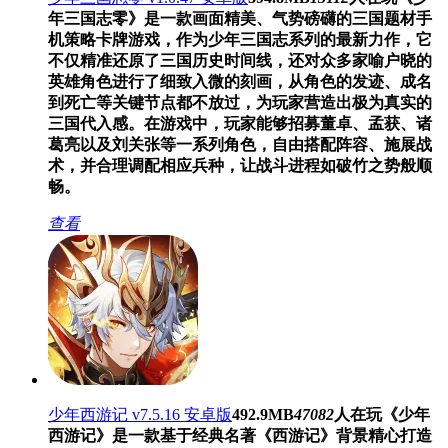
年三国志零》是一款画面精美、气势磅礴的三国题材手
机策略卡牌游戏，作为少年三国志系列的最新力作，它
不仅精准还原了三国历史时间线，还对众多家喻户晓的
英雄角色进行了细致入微的刻画，从角色的发迹、成名
到死亡等关键节点都不放过，为玩家营造出极为真实的
三国代入感。在游戏中，玩家能够招募董卓、孟获、诸
葛亮以及刘关张等一系列角色，自由搭配阵容、施展战
术，并合理调配相应兵种，让战斗进程如破竹之势般顺
畅。
查看
少年西游记 v7.5.16 安卓版
492.9MB
47082
人在玩
《少年
西游记》是一款基于经典名著《西游记》背景精心打造