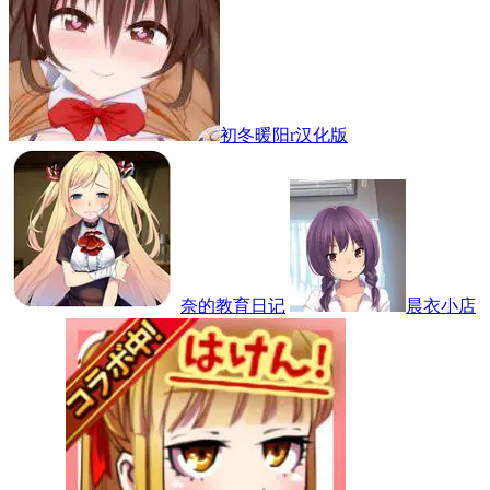
初冬暖阳r汉化版
奈的教育日记
晨衣小店