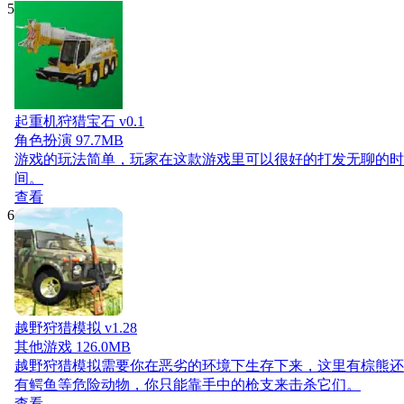
5
起重机狩猎宝石 v0.1
角色扮演
97.7MB
游戏的玩法简单，玩家在这款游戏里可以很好的打发无聊的时
间。
查看
6
越野狩猎模拟 v1.28
其他游戏
126.0MB
越野狩猎模拟需要你在恶劣的环境下生存下来，这里有棕熊还
有鳄鱼等危险动物，你只能靠手中的枪支来击杀它们。
查看