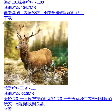
海盗101掠夺狩猎 v1.00
其他游戏
164.7MB
建造岛屿，发展经济，创造出最精彩的玩法。
下载
4
荒野狩猎王者 v1.1
其他游戏
33.6MB
无论是对于喜欢狩猎的玩家还是对于想要体验真实野外环境的
玩家，都能够找到乐趣。
查看