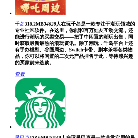
千岛
318.2MB
34628
人在玩
千岛是一款专注于潮玩领域的
专业社区软件。在这里，你能和百万娃友互动交流，还
能进行潮玩的买卖交易——把手中闲置的潮玩出售，同
时获取最新最热的潮玩资讯。除了潮玩，千岛平台上还
有手办模型、谷圈周边、Switch卡带、剧本杀等各类物
品，你可以将闲置的二次元产品挂售于此，等待感兴趣
的买家前来选购。
查看
星巴克
138.6MB
10149
人在玩
星巴克是一款非常实用的星