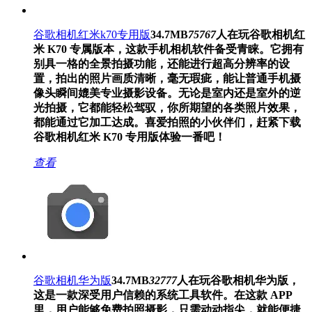
谷歌相机红米k70专用版
34.7MB
75767
人在玩
谷歌相机红
米 K70 专属版本，这款手机相机软件备受青睐。它拥有
别具一格的全景拍摄功能，还能进行超高分辨率的设
置，拍出的照片画质清晰，毫无瑕疵，能让普通手机摄
像头瞬间媲美专业摄影设备。无论是室内还是室外的逆
光拍摄，它都能轻松驾驭，你所期望的各类照片效果，
都能通过它加工达成。喜爱拍照的小伙伴们，赶紧下载
谷歌相机红米 K70 专用版体验一番吧！
查看
谷歌相机华为版
34.7MB
32777
人在玩
谷歌相机华为版，
这是一款深受用户信赖的系统工具软件。在这款 APP
里，用户能够免费拍照摄影，只需动动指尖，就能便捷