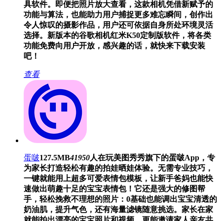
具软件。即便把照片放大查看，这款相机凭借新赋予的
功能与算法，也能助力用户捕捉更多难忘瞬间，创作出
令人惊叹的摄影作品，用户还可依据自身所处环境灵活
选择。新版本的谷歌相机红米K50定制版软件，将各类
功能免费向用户开放，感兴趣的话，就快来下载安装
吧！
查看
蛋啵
127.5MB
41950
人在玩
美图秀秀旗下的蛋啵App，专
为家长打造轻松有趣的拍娃晒娃体验。无需专业技巧，
一键就能用上超多可爱表情包模板，让新手爸妈也能快
速做出萌趣十足的宝宝表情包！它还是强大的修图帮
手，轻松挽救不理想的照片：0基础也能调出宝宝清透的
奶油肌，提升气色，还有海量滤镜随意挑选。家长在家
就能拍出漂亮的宝宝照片和视频，更能邀请家人亲友共