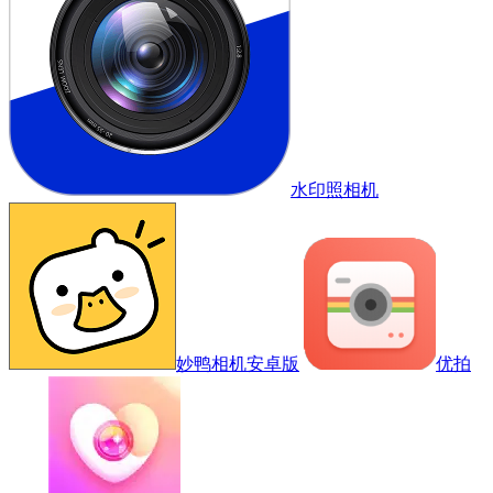
水印照相机
妙鸭相机安卓版
优拍