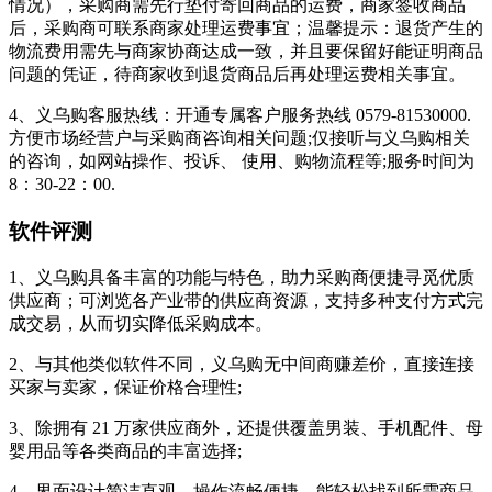
情况），采购商需先行垫付寄回商品的运费，商家签收商品
后，采购商可联系商家处理运费事宜；温馨提示：退货产生的
物流费用需先与商家协商达成一致，并且要保留好能证明商品
问题的凭证，待商家收到退货商品后再处理运费相关事宜。
4、义乌购客服热线：开通专属客户服务热线 0579-81530000.
方便市场经营户与采购商咨询相关问题;仅接听与义乌购相关
的咨询，如网站操作、投诉、 使用、购物流程等;服务时间为
8：30-22：00.
软件评测
1、义乌购具备丰富的功能与特色，助力采购商便捷寻觅优质
供应商；可浏览各产业带的供应商资源，支持多种支付方式完
成交易，从而切实降低采购成本。
2、与其他类似软件不同，义乌购无中间商赚差价，直接连接
买家与卖家，保证价格合理性;
3、除拥有 21 万家供应商外，还提供覆盖男装、手机配件、母
婴用品等各类商品的丰富选择;
4、界面设计简洁直观，操作流畅便捷，能轻松找到所需商品