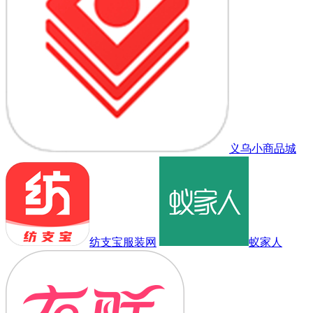
义乌小商品城
纺支宝服装网
蚁家人