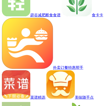
辟谷减肥断食食谱
食卡卡
外卖订餐特惠帮手
菜谱精选
美味随手点