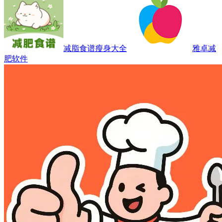
减脂食谱瘦身大全
雅卓减
肥软件