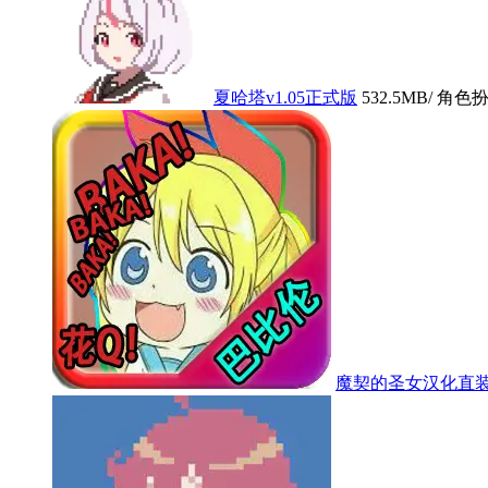
夏哈塔v1.05正式版
532.5MB
/ 角色扮
魔契的圣女汉化直