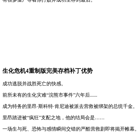
生化危机4重制版完美存档补丁优势
成功逃脱并战胜死亡的快感。
前所未有的生化灾难“浣熊市事件”六年后......
成为特务的里昂·斯科特·肯尼迪被派去营救被绑架的总统千金
里昂踏进被“疯狂”支配之地，他的结局会是……
一场生与死、恐怖与感情瞬间交错的严酷营救剧即将揭开帷幕