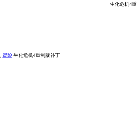
生化危机4重制版完美存
机
冒险
生化危机4重制版补丁