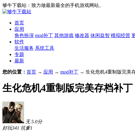
够牛下载站：致力做最新最全的手机游戏网站。
首页
应用
角色扮演
mod补丁
其他游戏
修改器
休闲益智
模拟经营
软件
生活服务
系统工具
专题
最新
您的位置：
首页
→
应用
→
mod补丁
→ 生化危机4重制版完美存档补
生化危机4重制版完美存档补丁 v2
无
5.0
分
好玩
341
坑爹
1