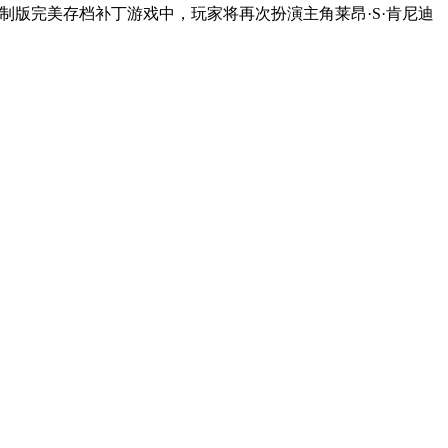
档补丁游戏中，玩家将再次扮演主角莱昂·S·肯尼迪（Leon 