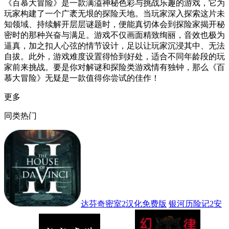
《百慕大冒险》是一款满溢神秘色彩与挑战乐趣的游戏，它为
玩家构建了一个广袤无垠的探险天地。当玩家深入探索这片未
知领域、持续解开层层谜题时，便能真切体会到探险家揭开秘
密时的那种兴奋与满足。游戏不仅画面精致绚丽，音效也极为
逼真，加之扣人心弦的情节设计，足以让玩家沉浸其中、无法
自拔。此外，游戏难度设置得恰到好处，适合不同年龄段的玩
家前来挑战。要是你对解谜和探险类游戏情有独钟，那么《百
慕大冒险》无疑是一款值得你尝试的佳作！
更多
同类热门
达芬奇密室2汉化免费版
银河历险记2安