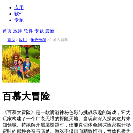
应用
软件
专题
首页
应用
软件
专题
最新
首页
>
应用
>
角色扮演
>百慕大冒险
百慕大冒险
《百慕大冒险》是一款满溢神秘色彩与挑战乐趣的游戏，它为
玩家构建了一个广袤无垠的探险天地。当玩家深入探索这片未
知领域、持续解开层层谜题时，便能真切体会到探险家揭开秘
密时的那种兴奋与满足。游戏不仅画面精致绚丽，音效也极为