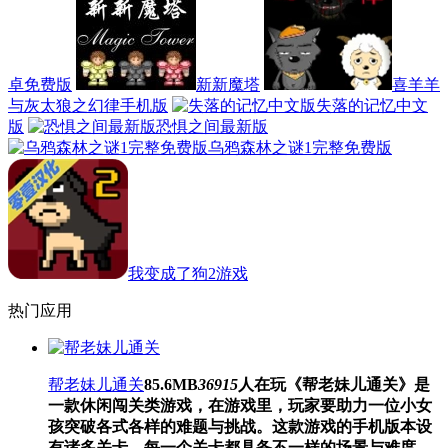
卓免费版
新新魔塔
喜羊羊
与灰太狼之幻律手机版
失落的记忆中文
版
恐惧之间最新版
乌鸦森林之谜1完整免费版
我变成了狗2游戏
热门应用
帮老妹儿通关
85.6MB
36915
人在玩
《帮老妹儿通关》是
一款休闲闯关类游戏，在游戏里，玩家要助力一位小女
孩突破各式各样的难题与挑战。这款游戏的手机版本设
有诸多关卡，每一个关卡都具备不一样的场景与难度。