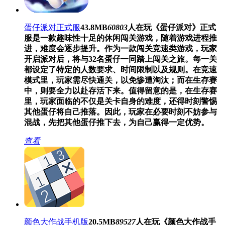
蛋仔派对正式服
43.8MB
60803
人在玩
《蛋仔派对》正式
服是一款趣味性十足的休闲闯关游戏，随着游戏进程推
进，难度会逐步提升。作为一款闯关竞速类游戏，玩家
开启派对后，将与32名蛋仔一同踏上闯关之旅。每一关
都设定了特定的人数要求、时间限制以及规则。在竞速
模式里，玩家需尽快通关，以免惨遭淘汰；而在生存赛
中，则要全力以赴存活下来。值得留意的是，在生存赛
里，玩家面临的不仅是关卡自身的难度，还得时刻警惕
其他蛋仔将自己推落。因此，玩家在必要时刻不妨参与
混战，先把其他蛋仔推下去，为自己赢得一定优势。
查看
颜色大作战手机版
20.5MB
89527
人在玩
《颜色大作战手