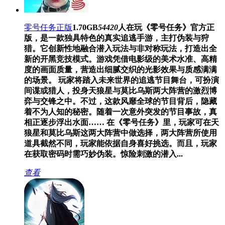
零号任务正版
1.70GB
54420
人在玩
《零号任务》官方正
版，是一款独具特色的真实追逃手游，主打伪装与狩
猎。它创新性地融合潜入玩法与非对称玩法，打造出全
新的开黑竞技模式。游戏凭借电影级的美术水准、高精
度的画面质量，营造出细腻交织的光影效果与质感满满
的场景。 玩家将踏入未来世界的追逃节目舞台，可扮演
间谍或猎人，投身天狼星与莫比乌斯两大阵营的激烈博
弈与交锋之中。不过，这款风靡全球的节目背后，隐藏
着不为人知的秘密。随着一次意外突发的节目事故，真
相正逐步浮出水面…… 在《零号任务》里，玩家可在天
狼星和莫比乌斯这两大阵营中做选择，两大阵营所使用
道具截然不同，玩家能依据自身喜好挑选。而且，玩家
在获取密码时需巧妙伪装。惊险刺激的潜入...
查看