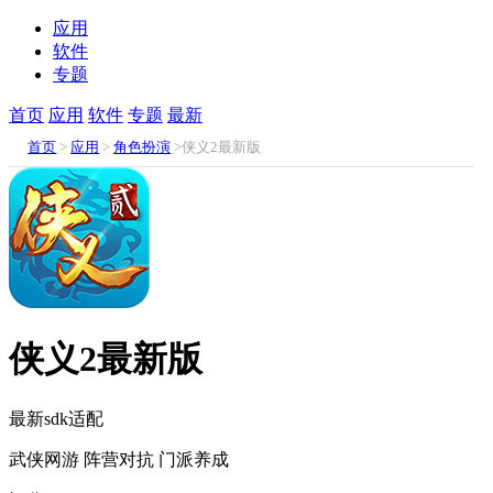
应用
软件
专题
首页
应用
软件
专题
最新
首页
>
应用
>
角色扮演
>侠义2最新版
侠义2最新版
最新sdk适配
武侠网游
阵营对抗
门派养成