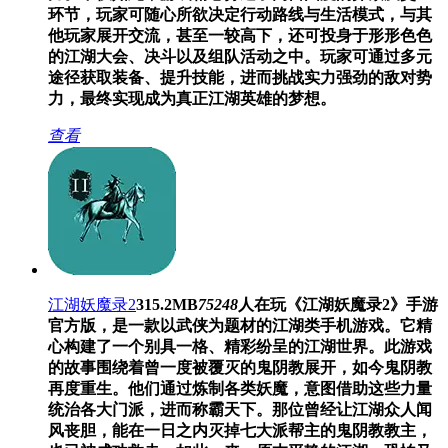
环节，玩家可随心所欲决定行动路线与生活模式，与其
他玩家展开交流，甚至一较高下，还可投身于形形色色
的江湖大会、决斗以及组队活动之中。玩家可通过多元
途径获取装备、提升技能，进而挑战实力强劲的敌对势
力，最终实现成为真正江湖英雄的梦想。
查看
江湖妖魔录2
315.2MB
75248
人在玩
《江湖妖魔录2》手游
官方版，是一款以武侠为题材的江湖类手机游戏。它精
心构建了一个别具一格、精彩纷呈的江湖世界。此游戏
的故事围绕着曾一度被覆灭的鬼阴教展开，如今鬼阴教
再度重生。他们通过炼制各类妖魔，意图借助这些力量
统治各大门派，进而称霸天下。那位曾经让江湖众人闻
风丧胆，能在一日之内灭掉七大派帮主的鬼阴教教主，