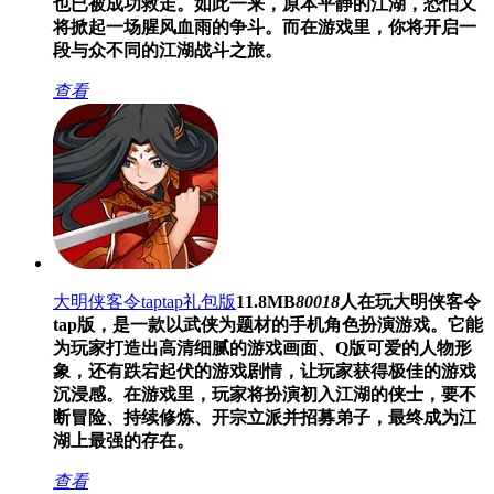
也已被成功救走。如此一来，原本平静的江湖，恐怕又
将掀起一场腥风血雨的争斗。而在游戏里，你将开启一
段与众不同的江湖战斗之旅。
查看
大明侠客令taptap礼包版
11.8MB
80018
人在玩
大明侠客令
tap版，是一款以武侠为题材的手机角色扮演游戏。它能
为玩家打造出高清细腻的游戏画面、Q版可爱的人物形
象，还有跌宕起伏的游戏剧情，让玩家获得极佳的游戏
沉浸感。在游戏里，玩家将扮演初入江湖的侠士，要不
断冒险、持续修炼、开宗立派并招募弟子，最终成为江
湖上最强的存在。
查看