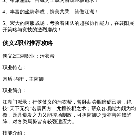
3、帮派鏖战、占城为王成为游戏终极追求！
4、丰富的坐骑养成，携美共乘，笑傲江湖！
5、宏大的跨服战场，考验着团队的超强协作能力，在襄阳展
开策略与竞技的激烈鏖战！
侠义2职业推荐攻略
侠义2江湖职业：污衣帮
职业特点：
肉盾·均衡，主防御
职业简介：
江湖门派录：行侠仗义的污衣帮，曾卧薪尝胆磨砺己身，绝
技“天下无狗”名震四方，尤擅长棍之术；帮众各项能力颇为均
衡，既具爆发之力又能控场制敌，可担防御之责亦善冲锋陷
阵，对各类局势皆有较强适应力。
技能介绍：