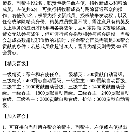
策权。副帮主设2名，职责包括任命左使、招收新成员和移除
成员。左使共6名，可执行招收新成员与踢除普通帮众的操
作。右使仅1名，权限为招收新成员、授权战争发动权，以及
任命或解除精英身份。精英成员数量不限，需注意只有精英及
以上职务的成员才能参与各类战争，且可定期领取攻城奖励。
帮众无法参与战争，但可进行帮会捐献和参与帮会建设。当帮
会总成员数超过职位数的2倍时，任命帮会官员需满足300帮会
贡献的条件；若总成员数超过20人，晋升为精英则需要300帮
会贡献。
【精英晋级】
一级精英：帮主和右使任命。二级精英：200贡献自动晋级。
三级精英：400贡献自动晋级。一级堂主：600贡献自动晋级。
二级堂主：1000贡献自动晋级。三级堂主：1400贡献自动晋
级。一级香主：1800贡献自动晋级。二级香主：2400贡献自动
晋级。三级香主：3000贡献自动晋级。护法：3600贡献自动晋
级。
【加入帮会】
1、可直接向当前所在帮会的帮主、副帮主、左使或右使提出