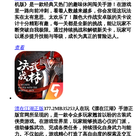
机版》是一款经典又热门的趣味休闲闯关手游！在游戏
里一路向前冲刺，看着人数越来越多，你会发现这玩法
实在太有意思、太欢乐了！颜色大作战安卓版的关卡设
计十分精彩有趣，每一关都是全新的挑战，能让玩家不
断突破自我极限。通过持续挑战和解锁新关卡，玩家可
以逐步提升技能与等级，成长为真正的冒险达人。
查看
漂在江湖正版
377.2MB
35253
人在玩
《漂在江湖》手游正
版官网所呈现的，是一款令众多玩家翘首以盼的古装武
侠类游戏。在游戏世界里，玩家能够挑选心仪的门派，
借助修炼武功、完成各类任务，持续强化自身武力与能
力。不仅如此，游戏精心打造了高自由度的探索及交互