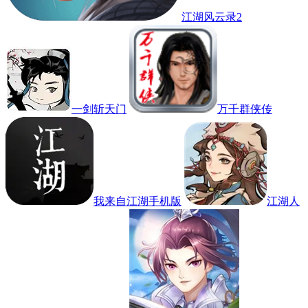
江湖风云录2
一剑斩天门
万千群侠传
我来自江湖手机版
江湖人