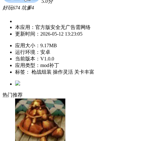
5.0
分
好玩
674
坑爹
4
《拼个枪
本应用：
官方版
安全
无广告
需网络
更新时间：
2026-05-12 13:23:05
应用大小：
9.17MB
运行环境：
安卓
当前版本：
V1.0.0
应用类型：mod补丁
标签：
枪战组装
操作灵活
关卡丰富
热门推荐