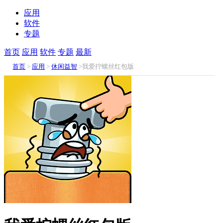
应用
软件
专题
首页
应用
软件
专题
最新
首页
>
应用
>
休闲益智
>我爱拧螺丝红包版