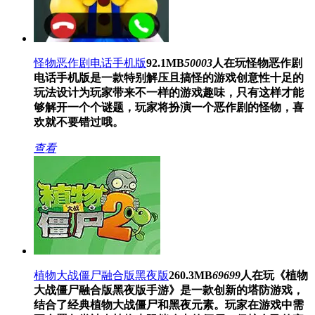
怪物恶作剧电话手机版
92.1MB
50003
人在玩
怪物恶作剧
电话手机版是一款特别解压且搞怪的游戏创意性十足的
玩法设计为玩家带来不一样的游戏趣味，只有这样才能
够解开一个个谜题，玩家将扮演一个恶作剧的怪物，喜
欢就不要错过哦。
查看
植物大战僵尸融合版黑夜版
260.3MB
69699
人在玩
《植物
大战僵尸融合版黑夜版手游》是一款创新的塔防游戏，
结合了经典植物大战僵尸和黑夜元素。玩家在游戏中需