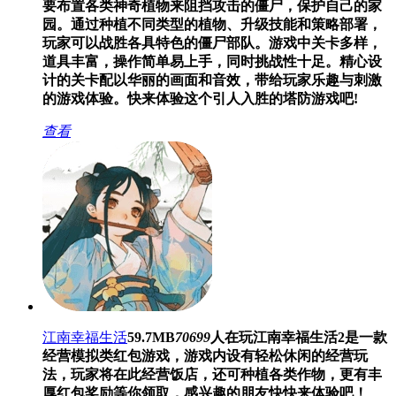
要布置各类神奇植物来阻挡攻击的僵尸，保护自己的家
园。通过种植不同类型的植物、升级技能和策略部署，
玩家可以战胜各具特色的僵尸部队。游戏中关卡多样，
道具丰富，操作简单易上手，同时挑战性十足。精心设
计的关卡配以华丽的画面和音效，带给玩家乐趣与刺激
的游戏体验。快来体验这个引人入胜的塔防游戏吧!
查看
江南幸福生活
59.7MB
70699
人在玩
江南幸福生活2是一款
经营模拟类红包游戏，游戏内设有轻松休闲的经营玩
法，玩家将在此经营饭店，还可种植各类作物，更有丰
厚红包奖励等你领取，感兴趣的朋友快快来体验吧！