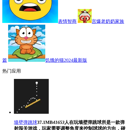
表情智商
宫爆老奶奶家族
篇
饥饿的猫2024最新版
热门应用
墙壁弹跳球
37.1MB
41653
人在玩
墙壁弹跳球所是一款弹
射闯关游戏，玩家需要调整角度来控制球球的方向，碰