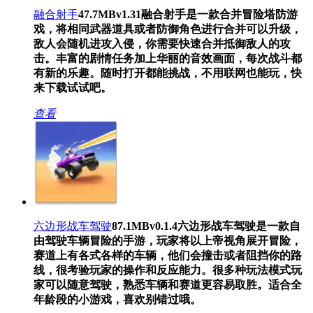
融合射手
47.7MB
v1.31
融合射手是一款合并冒险塔防游
戏，将相同武器道具或者防御角色进行合并可以升级，
敌人会随机进攻入侵，你需要快速合并抵御敌人的攻
击。丰富的剧情任务加上华丽的音效画面，每次战斗都
有新的乐趣。随时打开都能挑战，不用联网也能玩，快
来下载试试吧。
查看
六边形战车驾驶
87.1MB
v0.1.4
六边形战车驾驶是一款自
由驾驶车辆冒险的手游，玩家将以上帝视角展开冒险，
赛道上有各式各样的车辆，他们会撞击或者阻挡你的路
线，很考验玩家的操作和反应能力。很多种玩法模式玩
家可以随意驾驶，熟悉车辆和赛道更容易取胜。适合全
年龄段的小游戏，喜欢别错过哦。