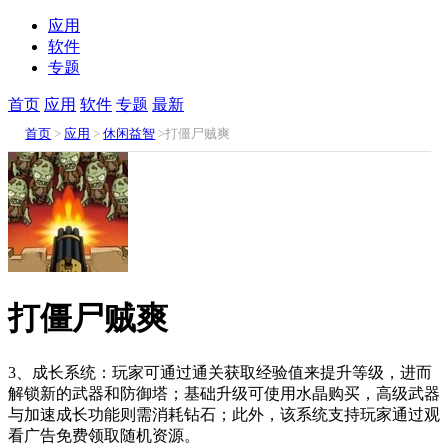
应用
软件
专题
首页
应用
软件
专题
最新
首页
>
应用
>
休闲益智
>打僵尸贼爽
打僵尸贼爽
3、成长系统：玩家可通过通关获取经验值来提升等级，进而
解锁新的武器和防御塔；基础升级可使用水晶购买，高级武器
与加速成长功能则需消耗钻石；此外，该系统支持玩家通过观
看广告免费领取随机资源。