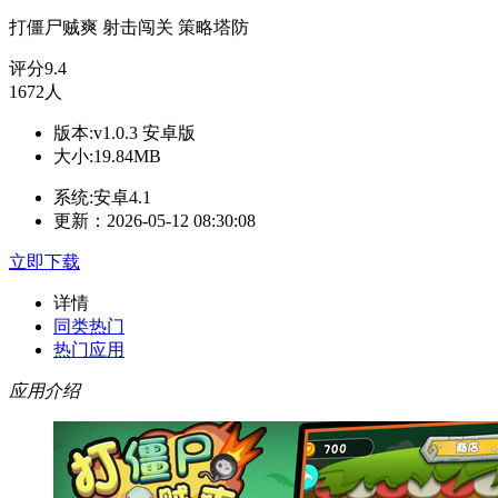
打僵尸贼爽
射击闯关
策略塔防
评分
9.4
1672人
版本:v1.0.3 安卓版
大小:19.84MB
系统:安卓4.1
更新：2026-05-12 08:30:08
立即下载
详情
同类热门
热门应用
应用介绍