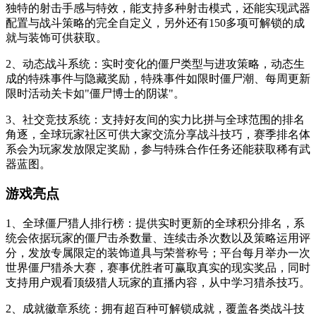
独特的射击手感与特效，能支持多种射击模式，还能实现武器
配置与战斗策略的完全自定义，另外还有150多项可解锁的成
就与装饰可供获取。
2、动态战斗系统：实时变化的僵尸类型与进攻策略，动态生
成的特殊事件与隐藏奖励，特殊事件如限时僵尸潮、每周更新
限时活动关卡如"僵尸博士的阴谋"。
3、社交竞技系统：支持好友间的实力比拼与全球范围的排名
角逐，全球玩家社区可供大家交流分享战斗技巧，赛季排名体
系会为玩家发放限定奖励，参与特殊合作任务还能获取稀有武
器蓝图。
游戏亮点
1、全球僵尸猎人排行榜：提供实时更新的全球积分排名，系
统会依据玩家的僵尸击杀数量、连续击杀次数以及策略运用评
分，发放专属限定的装饰道具与荣誉称号；平台每月举办一次
世界僵尸猎杀大赛，赛事优胜者可赢取真实的现实奖品，同时
支持用户观看顶级猎人玩家的直播内容，从中学习猎杀技巧。
2、成就徽章系统：拥有超百种可解锁成就，覆盖各类战斗技