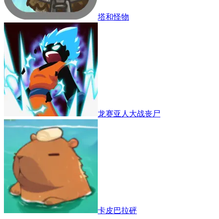
塔和怪物
龙赛亚人大战丧尸
卡皮巴拉砰