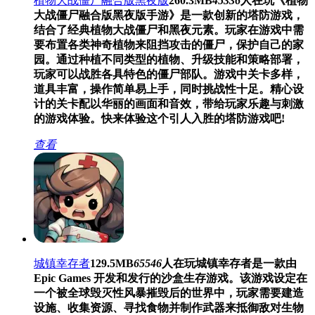
植物大战僵尸融合版黑夜版
260.3MB
45336
人在玩
《植物
大战僵尸融合版黑夜版手游》是一款创新的塔防游戏，
结合了经典植物大战僵尸和黑夜元素。玩家在游戏中需
要布置各类神奇植物来阻挡攻击的僵尸，保护自己的家
园。通过种植不同类型的植物、升级技能和策略部署，
玩家可以战胜各具特色的僵尸部队。游戏中关卡多样，
道具丰富，操作简单易上手，同时挑战性十足。精心设
计的关卡配以华丽的画面和音效，带给玩家乐趣与刺激
的游戏体验。快来体验这个引人入胜的塔防游戏吧!
查看
城镇幸存者
129.5MB
65546
人在玩
城镇幸存者是一款由
Epic Games 开发和发行的沙盒生存游戏。该游戏设定在
一个被全球毁灭性风暴摧毁后的世界中，玩家需要建造
设施、收集资源、寻找食物并制作武器来抵御敌对生物