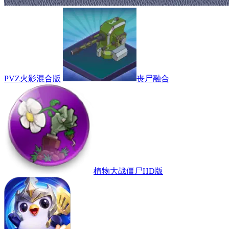
PVZ火影混合版
丧尸融合
植物大战僵尸HD版