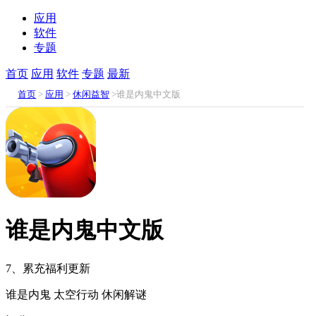
应用
软件
专题
首页
应用
软件
专题
最新
首页
>
应用
>
休闲益智
>谁是内鬼中文版
谁是内鬼中文版
7、累充福利更新
谁是内鬼
太空行动
休闲解谜