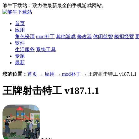
够牛下载站：致力做最新最全的手机游戏网站。
首页
应用
角色扮演
mod补丁
其他游戏
修改器
休闲益智
模拟经营
软件
生活服务
系统工具
专题
最新
您的位置：
首页
→
应用
→
mod补丁
→ 王牌射击特工 v187.1.1
王牌射击特工 v187.1.1