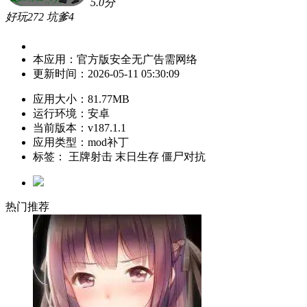
5.0
分
好玩
272
坑爹
4
本应用：
官方版
安全
无广告
需网络
更新时间：
2026-05-11 05:30:09
应用大小：
81.77MB
运行环境：
安卓
当前版本：
v187.1.1
应用类型：mod补丁
标签：
王牌射击
末日生存
僵尸对抗
热门推荐