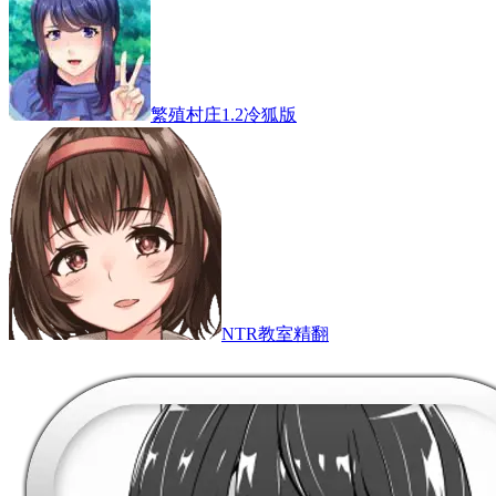
繁殖村庄1.2冷狐版
NTR教室精翻