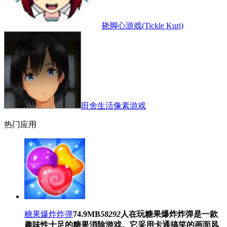
挠脚心游戏(Tickle Kuri)
田舍生活像素游戏
热门应用
糖果爆炸炸弹
74.9MB
58292
人在玩
糖果爆炸炸弹是一款
趣味性十足的糖果消除游戏。它采用卡通搞笑的画面风