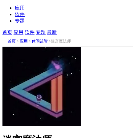
应用
软件
专题
首页
应用
软件
专题
最新
首页
>
应用
>
休闲益智
>迷宫魔法师