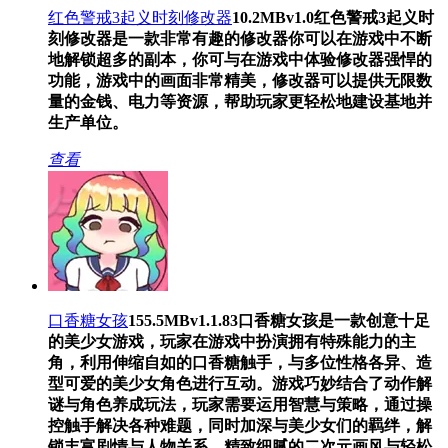
红色警戒3起义时刻修改器
10.2MB
v1.0
红色警戒3起义时
刻修改器是一款非常有趣的修改器你可以在游戏中不断
地解锁超多的副本，你可与在游戏中体验修改器强悍的
功能，游戏中的画面非常精美，修改器可以提供无限数
量的金钱、电力等资源，帮助玩家更轻松地建设基地并
生产单位。
查看
口香糖女孩
155.5MB
v1.1.83
口香糖女孩是一款创意十足
的美少女游戏，玩家在游戏中扮演拥有特殊能力的主
角，利用伸缩自如的口香糖触手，与多位性格各异、造
型可爱的美少女角色进行互动。游戏巧妙结合了动作解
谜与角色养成玩法，玩家需要运用智慧与策略，通过操
控触手解决各种难题，同时加深与美少女们的羁绊，解
锁丰富剧情与人物关系。精致细腻的二次元画风与轻松