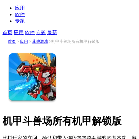
应用
软件
专题
首页
应用
软件
专题
最新
首页
>
应用
>
其他游戏
>机甲斗兽场所有机甲解锁版
机甲斗兽场所有机甲解锁版
比拼玩家的立回、确认和带入连段等等格斗游戏的基本功，游