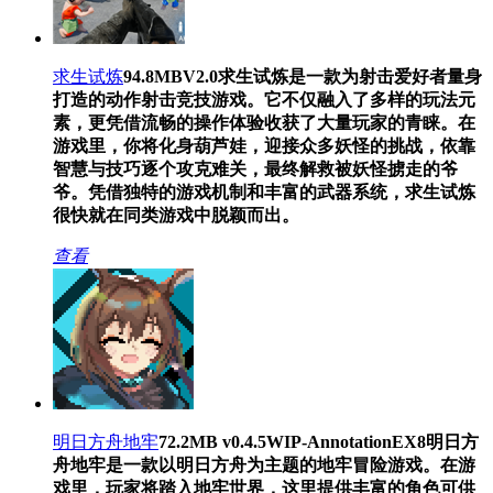
求生试炼
94.8MB
V2.0
求生试炼是一款为射击爱好者量身
打造的动作射击竞技游戏。它不仅融入了多样的玩法元
素，更凭借流畅的操作体验收获了大量玩家的青睐。在
游戏里，你将化身葫芦娃，迎接众多妖怪的挑战，依靠
智慧与技巧逐个攻克难关，最终解救被妖怪掳走的爷
爷。凭借独特的游戏机制和丰富的武器系统，求生试炼
很快就在同类游戏中脱颖而出。
查看
明日方舟地牢
72.2MB
v0.4.5WIP-AnnotationEX8
明日方
舟地牢是一款以明日方舟为主题的地牢冒险游戏。在游
戏里，玩家将踏入地牢世界，这里提供丰富的角色可供