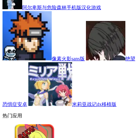
阿尔卑斯与危险森林手机版汉化游戏
像素火影sans版
绝望
恐惧症安卓
米莉亚战记dx移植版
热门应用