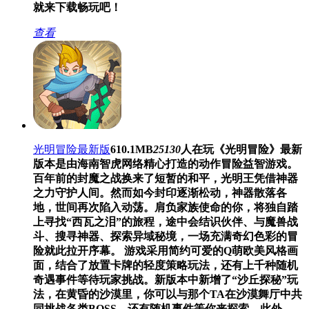
就来下载畅玩吧！
查看
光明冒险最新版
610.1MB
25130
人在玩
《光明冒险》最新
版本是由海南智虎网络精心打造的动作冒险益智游戏。
百年前的封魔之战换来了短暂的和平，光明王凭借神器
之力守护人间。然而如今封印逐渐松动，神器散落各
地，世间再次陷入动荡。肩负家族使命的你，将独自踏
上寻找“西瓦之泪”的旅程，途中会结识伙伴、与魔兽战
斗、搜寻神器、探索异域秘境，一场充满奇幻色彩的冒
险就此拉开序幕。 游戏采用简约可爱的Q萌欧美风格画
面，结合了放置卡牌的轻度策略玩法，还有上千种随机
奇遇事件等待玩家挑战。新版本中新增了“沙丘探秘”玩
法，在黄昏的沙漠里，你可以与那个TA在沙漠舞厅中共
同挑战各类BOSS，还有随机事件等你来探索。此外，