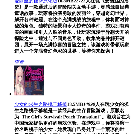
爱丽丝的摇篮汉化版
16.8MB
22723
人在玩
《爱丽丝的摇
篮》是一款通过后的冒险闯关互动手游，灵感源自经典
童话故事，玩家将扮演勇敢的爱丽丝，穿越奇幻世界，
解开各种谜题。在这个充满挑战的旅程中，你将面对神
秘的角色、独特的场景和令人惊奇的事件。游戏拥有精
美的画面和引人入胜的音乐，让玩家沉浸于异想天开的
探险之中，通过与不同角色互动，收集物品并解开谜
团，展开一场充满惊喜的冒险之旅，该游戏将带领玩家
进入一个充满奇幻色彩的世界，等待你来探索！
查看
少女的求生之路桃子移植
18.5MB
14990
人在玩
少女的求
生之路桃子移植是一款经典的生存冒险游戏，原版名
为"The Girl's Survival: Peach Transplant"。游戏旨在为
中国玩家提供更好的游戏体验。在游戏中，你将扮演一
位名叫桃子的少女，她发现自己身处于一个荒凉的世