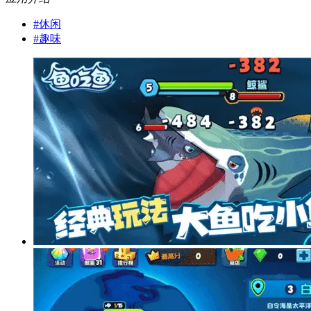
#
休闲
#
趣味