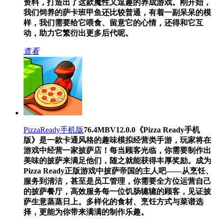
资料，打造出了这款魔性又逗趣的养成游戏。刚开始，
我们饲养的萨卡班甲鱼还比较普通，有着一副呆呆的模
样，我们需要给它喂食、留意它的心情，还得和它互
动，助力它繁衍出更多后代呢。
查看
PizzaReady手机版
76.4MB
V12.0.0
《Pizza Ready手机
版》是一款卡通风格的趣味模拟经营类手游，玩家将在
游戏中经营一家披萨店！每当顾客光临，你需要制作出
美味的披萨来满足他们，随之就能获得丰厚奖励。成为
Pizza Ready正版游戏中披萨帝国的主人吧——从烹饪、
服务到清洁，甚至是员工管理，你需要全方位运营自己
的披萨餐厅，高效服务每一位饥肠辘辘的顾客，见证披
萨生意蒸蒸日上。多样化的食材、烹饪方式与菜谱选
择，更能为你带来满满的制作乐趣。