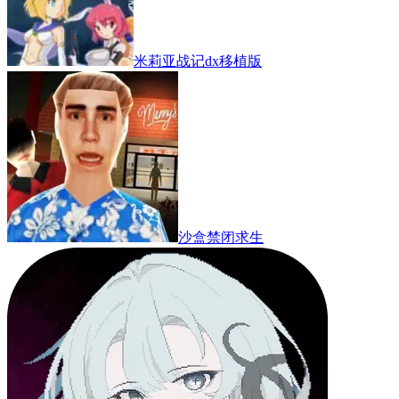
米莉亚战记dx移植版
沙盒禁闭求生