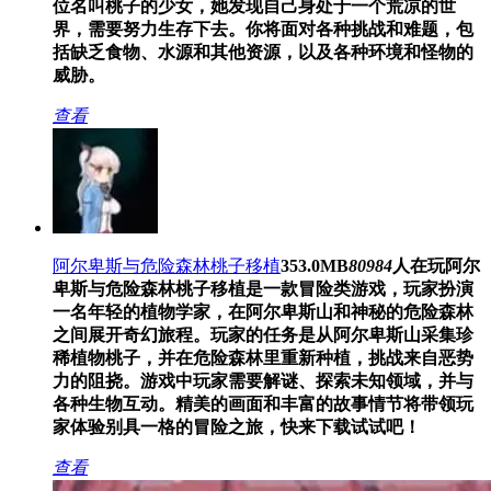
位名叫桃子的少女，她发现自己身处于一个荒凉的世
界，需要努力生存下去。你将面对各种挑战和难题，包
括缺乏食物、水源和其他资源，以及各种环境和怪物的
威胁。
查看
阿尔卑斯与危险森林桃子移植
353.0MB
80984
人在玩
阿尔
卑斯与危险森林桃子移植是一款冒险类游戏，玩家扮演
一名年轻的植物学家，在阿尔卑斯山和神秘的危险森林
之间展开奇幻旅程。玩家的任务是从阿尔卑斯山采集珍
稀植物桃子，并在危险森林里重新种植，挑战来自恶势
力的阻挠。游戏中玩家需要解谜、探索未知领域，并与
各种生物互动。精美的画面和丰富的故事情节将带领玩
家体验别具一格的冒险之旅，快来下载试试吧！
查看