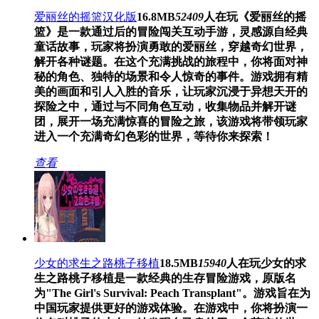
爱丽丝的摇篮汉化版
16.8MB
52409
人在玩
《爱丽丝的摇
篮》是一款通过后的冒险闯关互动手游，灵感源自经典
童话故事，玩家将扮演勇敢的爱丽丝，穿越奇幻世界，
解开各种谜题。在这个充满挑战的旅程中，你将面对神
秘的角色、独特的场景和令人惊奇的事件。游戏拥有精
美的画面和引人入胜的音乐，让玩家沉浸于异想天开的
探险之中，通过与不同角色互动，收集物品并解开谜
团，展开一场充满惊喜的冒险之旅，该游戏将带领玩家
进入一个充满奇幻色彩的世界，等待你来探索！
查看
少女的求生之路桃子移植
18.5MB
15940
人在玩
少女的求
生之路桃子移植是一款经典的生存冒险游戏，原版名
为"The Girl's Survival: Peach Transplant"。游戏旨在为
中国玩家提供更好的游戏体验。在游戏中，你将扮演一