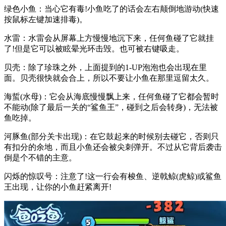
绿色小鱼：当心它有毒!小鱼吃了的话会左右颠倒地游动(快速
按鼠标左键加速排毒)。
水雷：水雷会从屏幕上方慢慢地沉下来，任何鱼碰了它就挂
了!但是它可以被眩晕光环击毁。也可被右键吸走。
贝壳：除了珍珠之外，上面提到的1-UP泡泡也会出现在里
面。贝壳很快就会合上，所以不要让小鱼在那里逗留太久。
海蜇(水母)：它会从海底慢慢飘上来，任何鱼碰了它都会暂时
不能动(除了最后一关的“鲨鱼王”，碰到之后会转身)，无法被
鱼吃掉。
河豚鱼(部分关卡出现)：在它鼓起来的时候别去碰它，否则只
有扣分的余地，而且小鱼还会被尖刺弹开。不过从它背后袭击
倒是个不错的主意。
闪烁的惊叹号：注意了!这一行会有梭鱼、逆戟鲸(虎鲸)或鲨鱼
王出现，让你的小鱼赶紧离开!