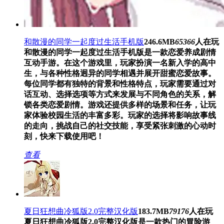
和散漫的同学一起度过生活手机版
246.6MB
65366
人在玩
和散漫的同学一起度过生活手机版是一款恋爱养成剧情
互动手游。在这个游戏里，玩家扮演一名新入学的高中
生，与各种性格迥异的同学相遇并展开甜蜜恋爱故事。
每位同学都有独特的背景和性格特点，玩家需要通过对
话互动、选择选项等方式来发展与不同角色的关系，解
锁各类恋爱剧情。游戏还提供多样的场景和任务，让玩
家体验校园生活的丰富多彩。玩家的选择将影响故事线
的走向，挑战自己的社交技能，享受紧张刺激的心动时
刻，快来下载使用吧！
查看
夏日狂想曲冷狐版2.0完整汉化版
183.7MB
79176
人在玩
夏日狂想曲冷狐版2.0完整汉化版是一款热门的冒险游