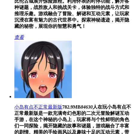
比伦古城展开惊险旅程。利用怀表的时停功能，解开各
种谜题，战胜敌人和挑战关卡，体验独特的战斗方式和
推理乐趣。游戏融合了冒险、解谜和互动元素，让玩家
沉浸在富有魅力的古代世界中。探索神秘遗迹，揭开隐
藏的秘密，展现你的智慧和勇气！
查看
小岛有点不正常最新版
782.9MB
84630
人在玩
小岛有点不
正常最新版是一款充满奇幻色彩的二次元冒险解谜互动
手游，在这个神秘的小岛上，玩家将与个性鲜明的角色
们一同探险，揭开隐藏的故事和谜题，游戏融合了丰富
的剧情、精美的手绘画风以及趣味十足的互动元素，带