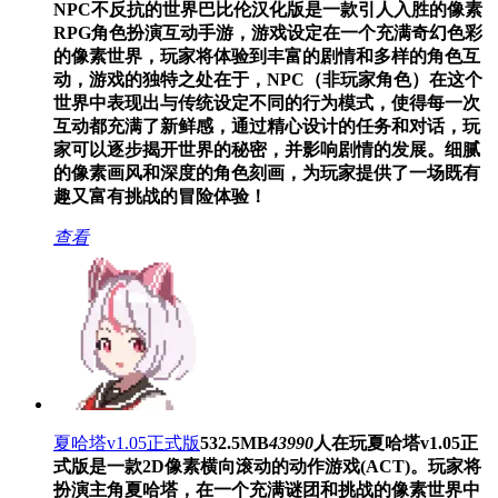
NPC不反抗的世界巴比伦汉化版是一款引人入胜的像素
RPG角色扮演互动手游，游戏设定在一个充满奇幻色彩
的像素世界，玩家将体验到丰富的剧情和多样的角色互
动，游戏的独特之处在于，NPC（非玩家角色）在这个
世界中表现出与传统设定不同的行为模式，使得每一次
互动都充满了新鲜感，通过精心设计的任务和对话，玩
家可以逐步揭开世界的秘密，并影响剧情的发展。细腻
的像素画风和深度的角色刻画，为玩家提供了一场既有
趣又富有挑战的冒险体验！
查看
夏哈塔v1.05正式版
532.5MB
43990
人在玩
夏哈塔v1.05正
式版是一款2D像素横向滚动的动作游戏(ACT)。玩家将
扮演主角夏哈塔，在一个充满谜团和挑战的像素世界中