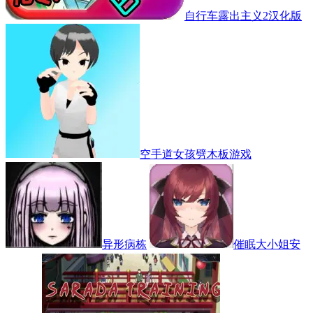
自行车露出主义2汉化版
空手道女孩劈木板游戏
异形病栋
催眠大小姐安