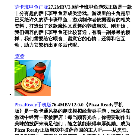
萨卡班甲鱼正版
27.2MB
V3.9
萨卡班甲鱼游戏正版是一款
十分有趣的萨卡班甲鱼养成类游戏。游戏里的主角是早
已灭绝许久的萨卡班甲鱼，游戏制作者依据现有的相关
资料，打造出了这款魔性又逗趣的养成游戏。刚开始，
我们饲养的萨卡班甲鱼还比较普通，有着一副呆呆的模
样，我们需要给它喂食、留意它的心情，还得和它互
动，助力它繁衍出更多后代呢。
查看
PizzaReady手机版
76.4MB
V12.0.0
《Pizza Ready手机
版》是一款卡通风格的趣味模拟经营类手游，玩家将在
游戏中经营一家披萨店！每当顾客光临，你需要制作出
美味的披萨来满足他们，随之就能获得丰厚奖励。成为
Pizza Ready正版游戏中披萨帝国的主人吧——从烹饪、