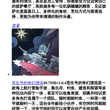
服务到清洁，甚至是员工管理，你需要全方位运营自己
的披萨餐厅，高效服务每一位饥肠辘辘的顾客，见证披
萨生意蒸蒸日上。多样化的食材、烹饪方式与菜谱选
择，更能为你带来满满的制作乐趣。
查看
苍生号的奇幻漂流
49.7MB
v1.0.4
苍生号的奇幻漂流是一
款海上航行冒险手游，集生存、钓鱼、建造和探索等多
种玩法内容于一体，甚至可以收集资源、招募并结识更
多角色打造属于一个团队。随时都能钓鱼，一杯茶一根
竿就能钓一天，适合全年龄段小伙伴，有空闲时间就能
经营一下，没有空闲时间可以放置自动产生收益哦。