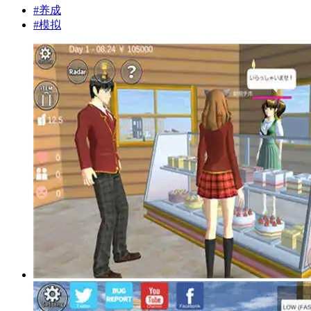
#
养成
#
模拟