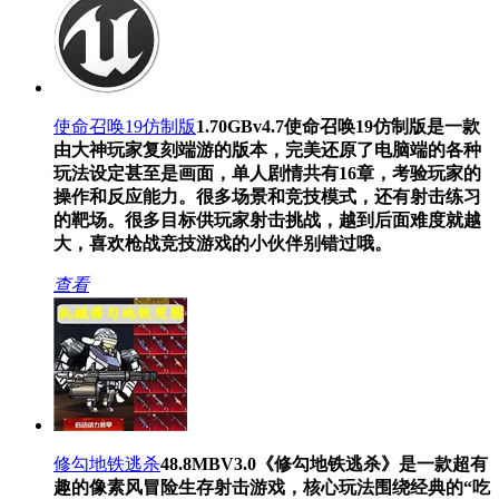
使命召唤19仿制版
1.70GB
v4.7
使命召唤19仿制版是一款
由大神玩家复刻端游的版本，完美还原了电脑端的各种
玩法设定甚至是画面，单人剧情共有16章，考验玩家的
操作和反应能力。很多场景和竞技模式，还有射击练习
的靶场。很多目标供玩家射击挑战，越到后面难度就越
大，喜欢枪战竞技游戏的小伙伴别错过哦。
查看
修勾地铁逃杀
48.8MB
V3.0
《修勾地铁逃杀》是一款超有
趣的像素风冒险生存射击游戏，核心玩法围绕经典的“吃