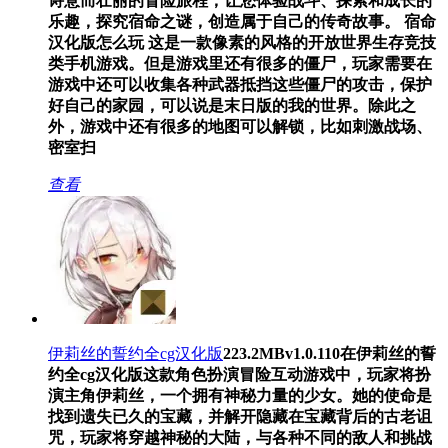
诗意而壮丽的冒险旅程，让您体验战斗、探索和成长的
乐趣，探究宿命之谜，创造属于自己的传奇故事。 宿命
汉化版怎么玩 这是一款像素的风格的开放世界生存竞技
类手机游戏。但是游戏里还有很多的僵尸，玩家需要在
游戏中还可以收集各种武器抵挡这些僵尸的攻击，保护
好自己的家园，可以说是末日版的我的世界。除此之
外，游戏中还有很多的地图可以解锁，比如刺激战场、
密室扫
查看
伊莉丝的誓约全cg汉化版
223.2MB
v1.0.110
在伊莉丝的誓
约全cg汉化版这款角色扮演冒险互动游戏中，玩家将扮
演主角伊莉丝，一个拥有神秘力量的少女。她的使命是
找到遗失已久的宝藏，并解开隐藏在宝藏背后的古老诅
咒，玩家将穿越神秘的大陆，与各种不同的敌人和挑战