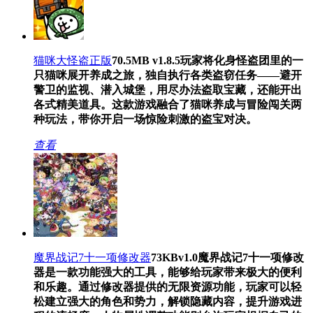
猫咪大怪盗正版
70.5MB
v1.8.5
玩家将化身怪盗团里的一
只猫咪展开养成之旅，独自执行各类盗窃任务——避开
警卫的监视、潜入城堡，用尽办法盗取宝藏，还能开出
各式精美道具。这款游戏融合了猫咪养成与冒险闯关两
种玩法，带你开启一场惊险刺激的盗宝对决。
查看
魔界战记7十一项修改器
73KB
v1.0
魔界战记7十一项修改
器是一款功能强大的工具，能够给玩家带来极大的便利
和乐趣。通过修改器提供的无限资源功能，玩家可以轻
松建立强大的角色和势力，解锁隐藏内容，提升游戏进