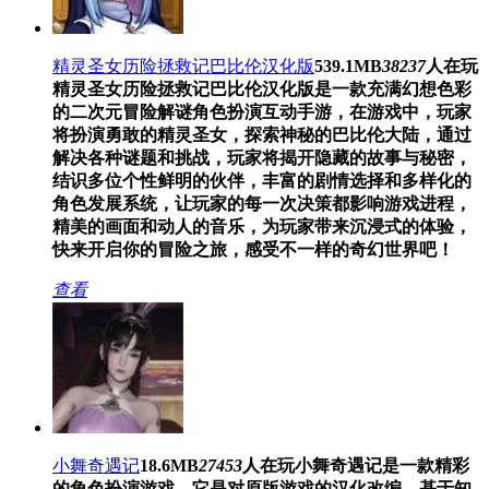
精灵圣女历险拯救记巴比伦汉化版
539.1MB
38237
人在玩
精灵圣女历险拯救记巴比伦汉化版是一款充满幻想色彩
的二次元冒险解谜角色扮演互动手游，在游戏中，玩家
将扮演勇敢的精灵圣女，探索神秘的巴比伦大陆，通过
解决各种谜题和挑战，玩家将揭开隐藏的故事与秘密，
结识多位个性鲜明的伙伴，丰富的剧情选择和多样化的
角色发展系统，让玩家的每一次决策都影响游戏进程，
精美的画面和动人的音乐，为玩家带来沉浸式的体验，
快来开启你的冒险之旅，感受不一样的奇幻世界吧！
查看
小舞奇遇记
18.6MB
27453
人在玩
小舞奇遇记是一款精彩
的角色扮演游戏，它是对原版游戏的汉化改编。基于知