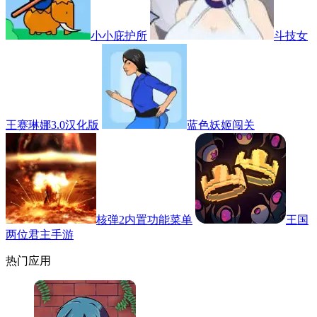
小小庇护所
斗技女
王赛琳娜3.0汉化版
蓝色妖姬闯关
核弹2内置功能菜单
王国
两位君主手游
热门应用