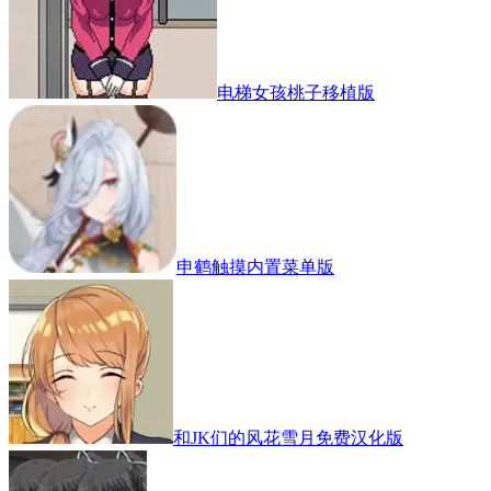
电梯女孩桃子移植版
申鹤触摸内置菜单版
和JK们的风花雪月免费汉化版