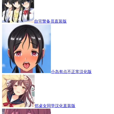
自宅警备员直装版
小岛有点不正常汉化版
邻桌女同学汉化直装版