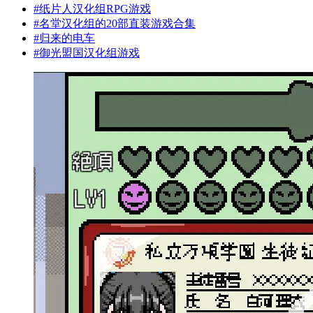
#
纸片人汉化组RPG游戏
#
名堂汉化组的20部直装游戏合集
#
归来的电车
#
御光盟国汉化组游戏