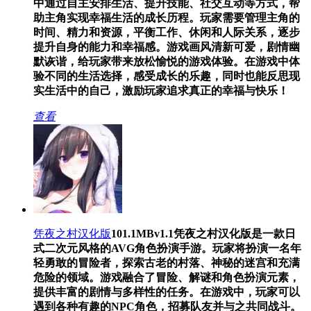
中通过自主安排生活、提升技能、社交互动等方式，帮
助主角实现幸福生活的成长历程。玩家需要管理主角的
时间、精力和资源，平衡工作、休闲和人际关系，逐步
提升自身的能力和幸福感。游戏画风清新可爱，剧情幽
默诙谐，给玩家带来放松愉悦的游戏体验。在游戏中体
验不同的生活选择，感受成长的乐趣，同时也能反思现
实生活中的自己，激励玩家追求真正的幸福与快乐！
查看
凭夜之村汉化版
101.1MB
v1.1
凭夜之村汉化版是一款日
式二次元风格的AVG角色扮演手游。玩家将扮演一名年
轻勇敢的冒险者，探索古老的村落、神秘的迷宫和充满
危险的领域。游戏融合了冒险、解谜和角色扮演元素，
提供丰富的剧情与多样性的任务。在游戏中，玩家可以
遇到各种有趣的NPC角色，招募队友并与之共同战斗。