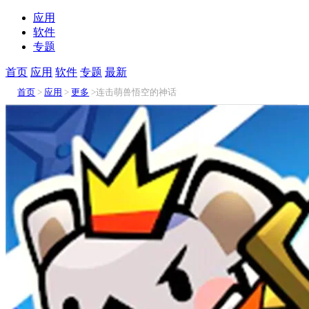
应用
软件
专题
首页
应用
软件
专题
最新
首页
>
应用
>
更多
>连击萌兽悟空的神话