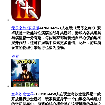
无尽之剑3安卓版
44.9MB
42671
人在玩
《无尽之剑3》安
卓版是一款趣味性满满的战斗类游戏。游戏内各类道具
与模型都十分有趣，每位玩家都能挑选自己心仪的地图
展开作战，还可在游戏中探索更多剧情。此外，游戏所
设置的物理引擎运行也极为流畅。
查看
空岛沙盒世界
71.0MB
34458
人在玩
空岛沙盒世界是一款
开放世界沙盒游戏，玩家将置身于一个由浮空岛屿组成
的奇幻世界中。游戏的核心概念是在这些漂浮的岛屿之