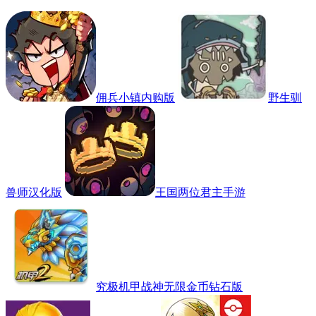
佣兵小镇内购版
野生驯
兽师汉化版
王国两位君主手游
究极机甲战神无限金币钻石版