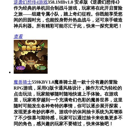
逆袭幻想传4游戏
358.1MB
v1.0 安卓版
《逆袭幻想传4》
作为经典的单机回合制战斗游戏，玩家将在此开启冒险
之旅——组建专属小队，踏上奇幻征程。你既能享受悠
闲的田园时光，也能投身野外热血战斗，还可亲手锻造
神兵利器。所有精彩可能尽汇于此，快来一探究竟吧！
查看
魔兽骑士
559KB
V1.0
魔兽骑士是一款十分有趣的冒险
RPG游戏，采用Q版卡通风格设计，操作方式为轻松的
点击玩法，玩家能够随时随地快速上手体验。在游戏
里，玩家将穿越到一个充满奇幻色彩的魔兽世界，这里
随时可能发生各种奇特的事情，你可以逐步展开探索，
发现更多奇妙的事件。游戏中的休闲抽卡系统为其增添
了不少惊喜与期待感，玩家可以通过抽卡来收集更多不
同的角色，感兴趣的玩家不要错过，快来体验吧！