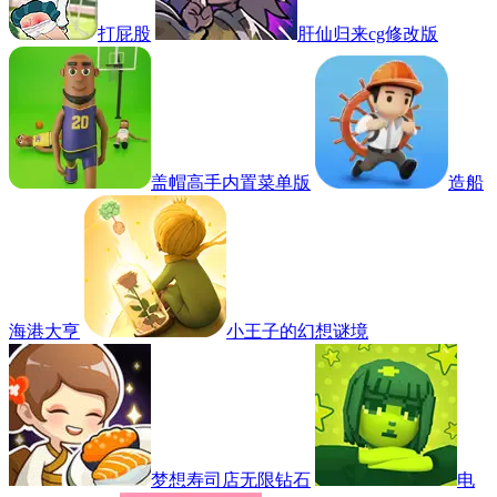
打屁股
肝仙归来cg修改版
盖帽高手内置菜单版
造船
海港大亨
小王子的幻想谜境
梦想寿司店无限钻石
电