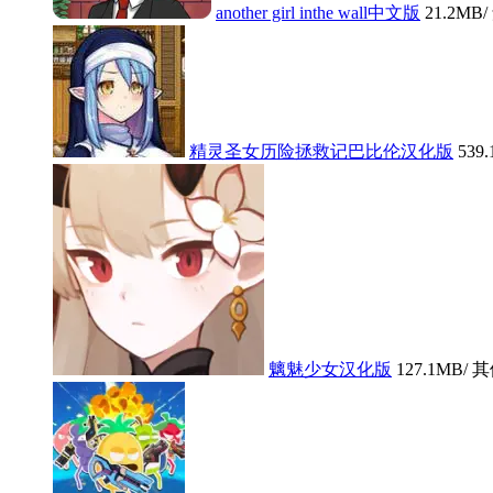
another girl inthe wall中文版
21.2MB
精灵圣女历险拯救记巴比伦汉化版
539
魑魅少女汉化版
127.1MB
/ 