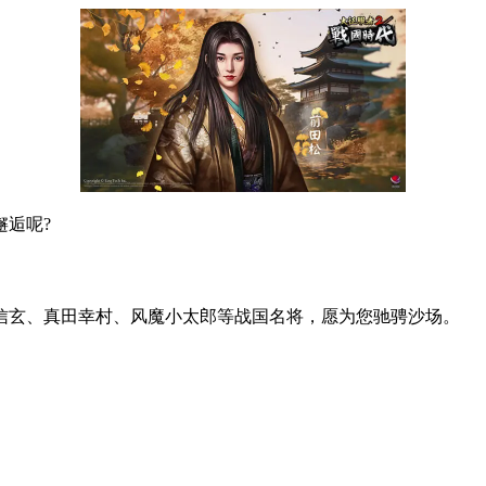
逅呢?
信玄、真田幸村、风魔小太郎等战国名将，愿为您驰骋沙场。