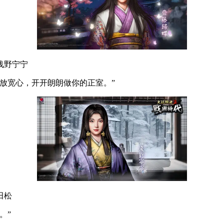
浅野宁宁
放宽心，开开朗朗做你的正室。”
田松
。”