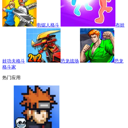
电锯人格斗
布娃
娃功夫格斗
恐龙战场
恐龙
格斗家
热门应用