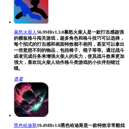
暴怒火柴人
56.9MB
v1.3.0
暴怒火柴人是一款打击感超强
的横板格斗闯关游戏，超多角色和格斗技巧可以选择，
每个招式的打击感和画面特效都不相同，甚至可以拿出
一些意想不到的物品，包括椅子、棍子等等。通过战斗
或者完成任务来增强火柴人的实力，使其战斗效果更加
强大，喜欢玩火柴人动作格斗类游戏的小伙伴别错过
哦。
查看
黑色哈迪斯
19.4MB
v1.0
黑色哈迪斯是一款特效非常酷炫