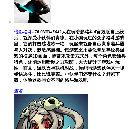
暗影格斗4
76.0MB
45642
人在玩
暗影格斗4官方版自上线
后，就深受小伙伴们青睐。在小编玩过的众多格斗游戏
里，它的打击感堪称一绝，玩起来就像自己真拿着兵器
与人对决，刺激感爆棚。该游戏采用类似拳皇等经典游
戏的横屏2D画面，除常规攻击方式外，每个角色都独具
特色，还能运用暗影之力攻防，大大提升了游戏可玩
性。而且，游戏支持联机对战，你能与游戏伙伴来一场
畅快决斗，比比谁更菜。小伙伴们还等什么？赶紧下
载，体验这款与众不同的格斗游戏吧！
查看