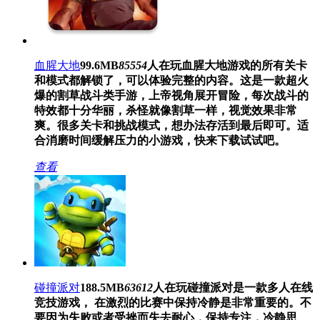
血腥大地
99.6MB
85554
人在玩
血腥大地游戏的所有关卡
和模式都解锁了，可以体验完整的内容。这是一款超火
爆的割草战斗类手游，上帝视角展开冒险，每次战斗的
特效都十分华丽，杀怪就像割草一样，视觉效果非常
爽。很多关卡和挑战模式，想办法存活到最后即可。适
合消磨时间缓解压力的小游戏，快来下载试试吧。
查看
碰撞派对
188.5MB
63612
人在玩
碰撞派对是一款多人在线
竞技游戏， 在激烈的比赛中保持冷静是非常重要的。不
要因为失败或者受挫而失去耐心，保持专注，冷静思