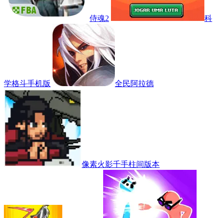
侍魂2
科
学格斗手机版
全民阿拉德
像素火影千手柱间版本