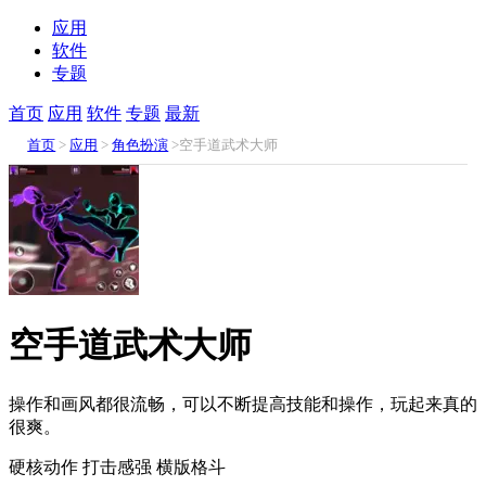
应用
软件
专题
首页
应用
软件
专题
最新
首页
>
应用
>
角色扮演
>空手道武术大师
空手道武术大师
操作和画风都很流畅，可以不断提高技能和操作，玩起来真的
很爽。
硬核动作
打击感强
横版格斗