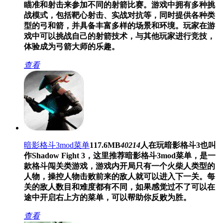
瞄准和射击来参加不同的射箭比赛。游戏中拥有多种挑
战模式，包括靶心射击、实战对抗等，同时提供各种类
型的弓和箭，并具备丰富多样的场景和环境。玩家在游
戏中可以挑战自己的射箭技术，与其他玩家进行竞技，
体验成为弓箭大师的乐趣。
查看
暗影格斗3mod菜单
117.6MB
40214
人在玩
暗影格斗3也叫
作Shadow Fight 3，这里推荐暗影格斗3mod菜单，是一
款格斗闯关类游戏，游戏内开局只有一个火柴人类型的
人物，操控人物击败前来的敌人就可以进入下一关。每
关的敌人数目和难度都有不同，如果感觉过不了可以在
途中开启右上方的菜单，可以帮助你反败为胜。
查看